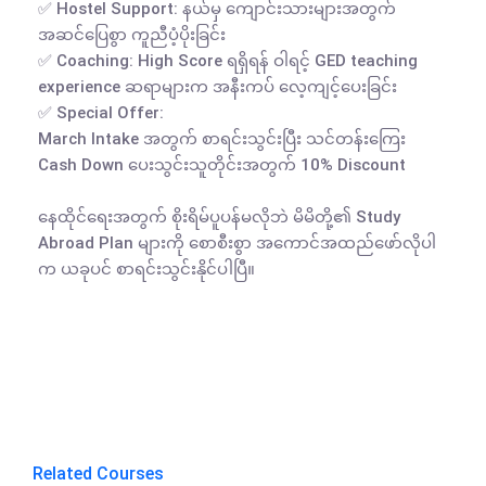
✅ Hostel Support: နယ်မှ ကျောင်းသားများအတွက် 
အဆင်ပြေစွာ ကူညီပံ့ပိုးခြင်း

✅ Coaching: High Score ရရှိရန် ဝါရင့် GED teaching 
experience ဆရာများက အနီးကပ် လေ့ကျင့်ပေးခြင်း

✅ Special Offer:

March Intake အတွက် စာရင်းသွင်းပြီး သင်တန်းကြေး 
Cash Down ပေးသွင်းသူတိုင်းအတွက် 10% Discount

နေထိုင်ရေးအတွက် စိုးရိမ်ပူပန်မလိုဘဲ မိမိတို့၏ Study 
Abroad Plan များကို စောစီးစွာ အကောင်အထည်ဖော်လိုပါ
က ယခုပင် စာရင်းသွင်းနိုင်ပါပြီ။

Related Courses