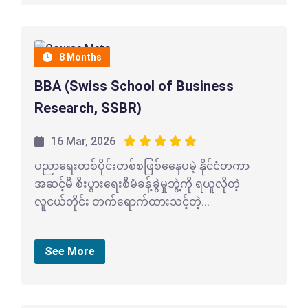
8 Months
BBA (Swiss School of Business
Research, SSBR)
16 Mar, 2026
ပညာရေးတစ်ပိုင်းတစ်စဖြစ်နေေပမဲ့ နိုင်ငံတကာ
အဆင့်မီ စီးပွားရေးစီမံခန့်ခွဲမှုဘွဲ့ကို ရယူလိုတဲ့
လူငယ်တိုင်း တက်ရောက်ထားသင့်တဲ့...
See More