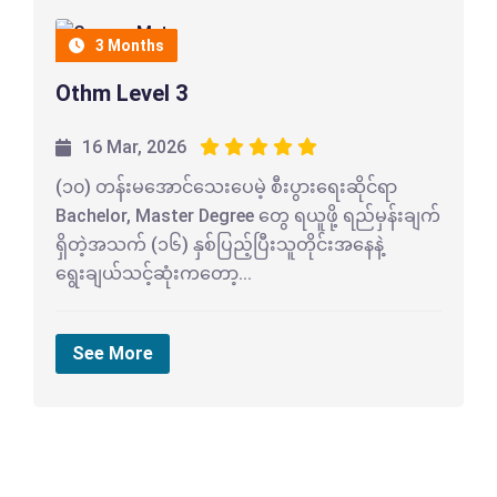
3 Months
Othm Level 3
16 Mar, 2026
(၁၀) တန်းမအောင်သေးပေမဲ့ စီးပွားရေးဆိုင်ရာ
Bachelor, Master Degree တွေ ရယူဖို့ ရည်မှန်းချက်
ရှိတဲ့အသက် (၁၆) နှစ်ပြည့်ပြီးသူတိုင်းအနေနဲ့
ရွေးချယ်သင့်ဆုံးကတော့...
See More